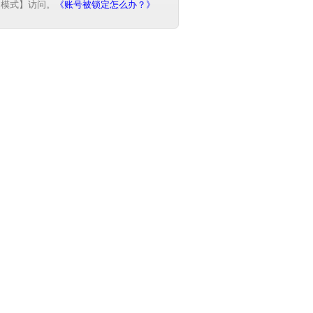
速模式】访问。
《账号被锁定怎么办？》